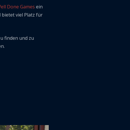
ell Done Games
ein
etet viel Platz für
u finden und zu
en.