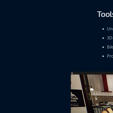
Tool
Unr
3D
Bil
Pr