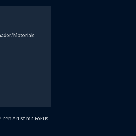
hader/Materials
inen Artist mit Fokus